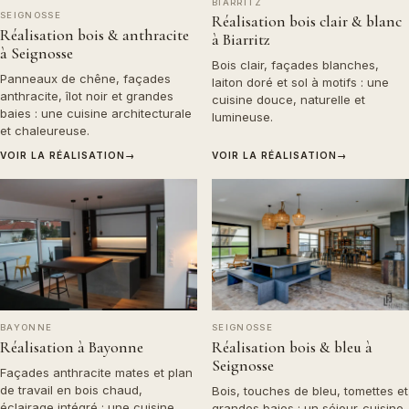
BIARRITZ
SEIGNOSSE
Réalisation bois clair & blanc
Réalisation bois & anthracite
à Biarritz
à Seignosse
Bois clair, façades blanches,
Panneaux de chêne, façades
laiton doré et sol à motifs : une
anthracite, îlot noir et grandes
cuisine douce, naturelle et
baies : une cuisine architecturale
lumineuse.
et chaleureuse.
VOIR LA RÉALISATION
→
VOIR LA RÉALISATION
→
BAYONNE
SEIGNOSSE
Réalisation à Bayonne
Réalisation bois & bleu à
Seignosse
Façades anthracite mates et plan
de travail en bois chaud,
Bois, touches de bleu, tomettes et
éclairage intégré : une cuisine
grandes baies : un séjour-cuisine