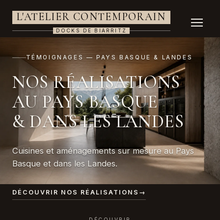
L'ATELIER CONTEMPORAIN
DOCKS DE BIARRITZ
TÉMOIGNAGES — PAYS BASQUE & LANDES
NOS RÉALISATIONS
AU PAYS BASQUE
& DANS LES LANDES
Cuisines et aménagements sur mesure au Pays
Basque et dans les Landes.
DÉCOUVRIR NOS RÉALISATIONS
→
DÉCOUVRIR