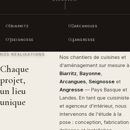
01
02
BIARRITZ
ARCANGUES
03
04
SEIGNOSSE
ANGRESSE
NOS RÉALISATIONS
Nos chantiers de cuisines et
d'aménagement sur mesure à
Chaque
Biarritz
,
Bayonne
,
projet,
Arcangues
,
Seignosse
et
un lieu
Angresse
— Pays Basque et
Landes. En tant que cuisiniste
unique
et agenceur d'intérieur, nous
intervenons de l'étude à la
pose : conception, fabrication