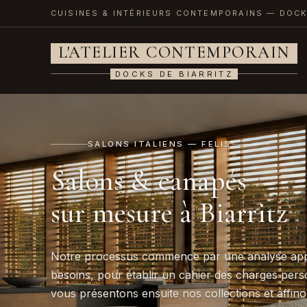
CUISINES & INTÉRIEURS CONTEMPORAINS — DOCK
L'ATELIER CONTEMPORAIN
DOCKS DE BIARRITZ
SALONS ITALIENS — FELIS
Salons & canapés
sur mesure à Biarritz
Notre processus commence par une analyse app
besoins, pour établir un cahier des charges pers
vous présentons ensuite nos collections et affino