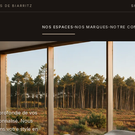
S DE BIARRITZ
S
NOS ESPACES
NOS MARQUES
NOTRE CO
▾
▾
rofondie de vos
onnalisé. Nous
ns votre style en