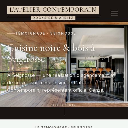
L'ATELIER CONTEMPORAIN
DOCKS DE BIARRITZ
TÉMOIGNAGE · SEIGNOSSE
Cuisine noire & bois à
Seignosse
À Seignosse — une réalisation d'agencement et
de cuisine sur mesure signée L'atelier
Contemporain, représentant officiel Cenza.
DÉCOUVRIR
LE TÉMOIGNAGE · SEIGNOSSE