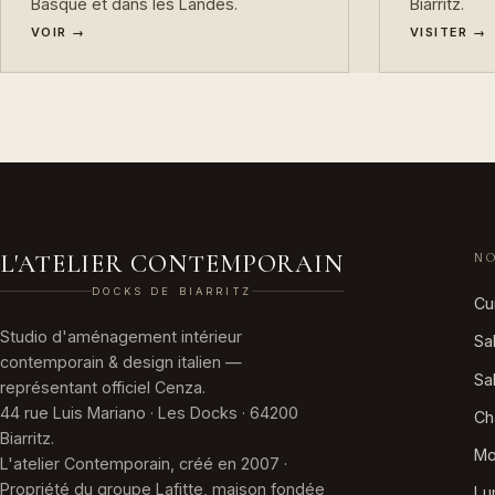
VOIR →
VISITER →
L'ATELIER CONTEMPORAIN
NO
DOCKS DE BIARRITZ
Cu
Studio d'aménagement intérieur
Sa
contemporain & design italien —
Sa
représentant officiel Cenza.
44 rue Luis Mariano · Les Docks · 64200
Ch
Biarritz.
Mo
L'atelier Contemporain, créé en 2007 ·
Propriété du groupe Lafitte, maison fondée
Lu
en 1965.