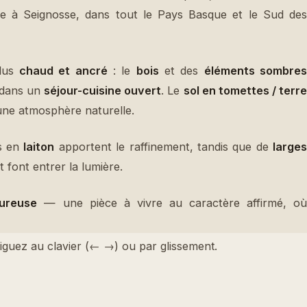
plus
chaud et ancré
: le
bois
et des
éléments sombre
 dans un
séjour-cuisine ouvert
. Le
sol en tomettes / terr
ne atmosphère naturelle.
ls en
laiton
apportent le raffinement, tandis que de
larges
t font entrer la lumière.
eureuse
— une pièce à vivre au caractère affirmé, où
iguez au clavier (← →) ou par glissement.