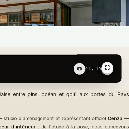
daise entre pins, océan et golf, aux portes du Pays
— studio d'aménagement et représentant officiel
Cenza
—
ceur d'intérieur
: de l'étude à la pose, nous concevons
e à Seignosse, dans tout le Pays Basque et le Sud des