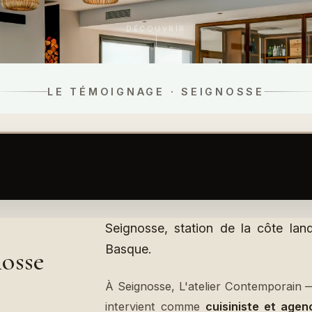
DÉCOUVRIR
LE TÉMOIGNAGE · SEIGNOSSE
Seignosse, station de la côte lan
Basque.
nosse
À Seignosse, L'atelier Contemporain 
intervient comme
cuisiniste et agen
cuisines et aménagements sur mesur