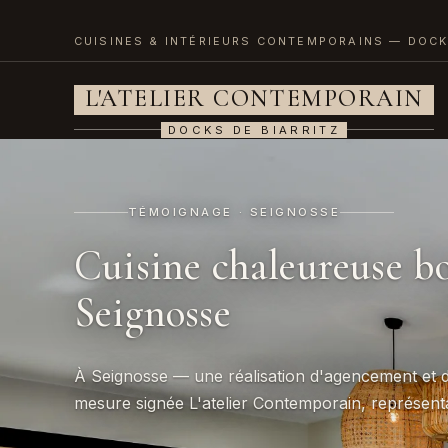
CUISINES & INTÉRIEURS CONTEMPORAINS — DOCK
L'ATELIER CONTEMPORAIN
DOCKS DE BIARRITZ
TÉMOIGNAGE · SEIGNOSSE
Cuisine chaleureuse bo
Seignosse
À Seignosse — une réalisation d'agencement et d
mesure signée L'atelier Contemporain, représenta