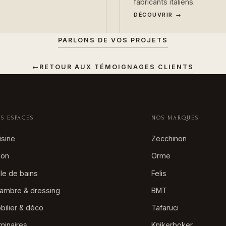
DÉCOUVRIR →
PARLONS DE VOS PROJETS
←
RETOUR AUX TÉMOIGNAGES CLIENTS
S ESPACES
NOS MARQUES
isine
Zecchinon
lon
Orme
lle de bains
Felis
ambre & dressing
BMT
bilier & déco
Tafaruci
minaires
Knikerboker