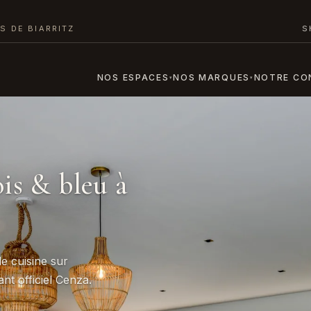
S DE BIARRITZ
S
NOS ESPACES
NOS MARQUES
NOTRE CO
▾
▾
is & bleu à
e cuisine sur
nt officiel Cenza.