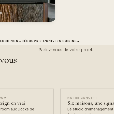
 ZECCHINON
→
DÉCOUVRIR L'UNIVERS CUISINE
→
Parlez-nous de votre projet.
 vous
OOM
NOTRE CONCEPT
esign en vrai
Six maisons, une sign
wroom aux Docks de
Le studio d'aménagement 
fabricants italiens.