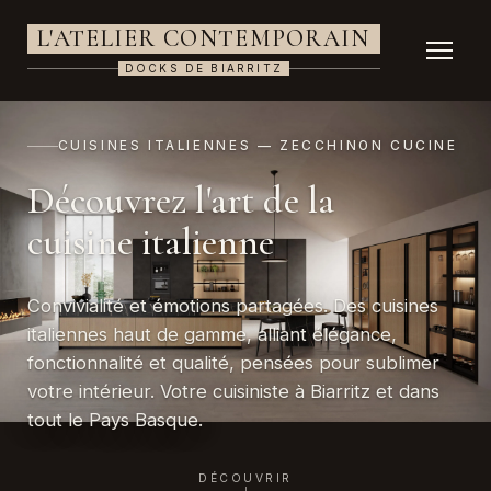
L'ATELIER CONTEMPORAIN
DOCKS DE BIARRITZ
CUISINES ITALIENNES — ZECCHINON CUCINE
Découvrez l'art de la
cuisine italienne
Convivialité et émotions partagées. Des cuisines
italiennes haut de gamme, alliant élégance,
fonctionnalité et qualité, pensées pour sublimer
votre intérieur. Votre cuisiniste à Biarritz et dans
tout le Pays Basque.
DÉCOUVRIR