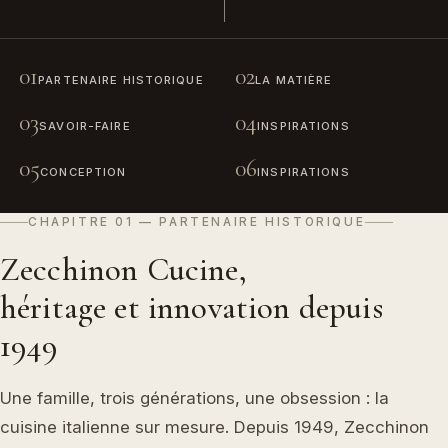
01
02
PARTENAIRE HISTORIQUE
LA MATIÈRE
03
04
SAVOIR-FAIRE
INSPIRATIONS
05
06
CONCEPTION
INSPIRATIONS
CHAPITRE 01 — PARTENAIRE HISTORIQUE
Zecchinon Cucine,
héritage et innovation depuis
1949
Une famille, trois générations, une obsession : la
cuisine italienne sur mesure. Depuis 1949, Zecchinon