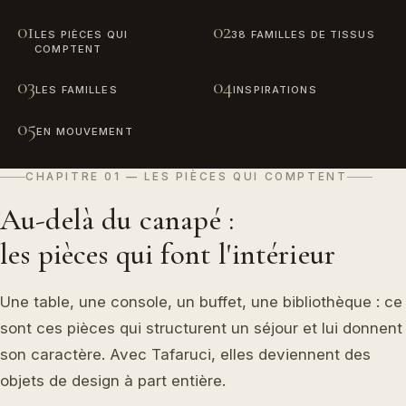
01
02
LES PIÈCES QUI
38 FAMILLES DE TISSUS
COMPTENT
03
04
LES FAMILLES
INSPIRATIONS
05
EN MOUVEMENT
CHAPITRE 01 — LES PIÈCES QUI COMPTENT
Au-delà du canapé :
les pièces qui font l'intérieur
Une table, une console, un buffet, une bibliothèque : ce
sont ces pièces qui structurent un séjour et lui donnent
son caractère. Avec Tafaruci, elles deviennent des
objets de design à part entière.