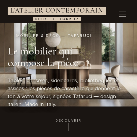
L'ATELIER CONTEMPORAIN
DOCKS DE BIARRITZ
MOBILIER & DÉCO — TAFARUCI
Le mobilier qui
compose la pièce
Tables, consoles, sideboards, bibliothèques et
assises : les pièces de caractère qui donnent le
ton à votre séjour, signées Tafaruci — design
italien, Made in Italy.
DÉCOUVRIR