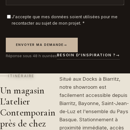
J'accepte que mes données soient utilisées pour me
recontacter au sujet de mon projet.
*
ENVOYER MA DEMANDE
→
BESOIN D'INSPIRATION ?
→
Réponse sous 48 h ouvrées
ITINÉRAIRE
Situé aux Docks à Biarritz,
notre showroom est
Un magasin
facilement accessible depuis
L'atelier
Biarritz, Bayonne, Saint-Jean-
Contemporain
de-Luz et l'ensemble du Pays
Basque. Stationnement à
près de chez
proximité immédiate, accès