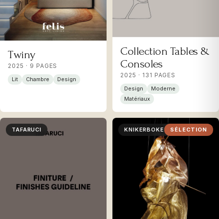
Collection Tables &
Twiny
Consoles
2025 · 9 PAGES
2025 · 131 PAGES
Lit
Chambre
Design
Design
Moderne
Matériaux
TAFARUCI
KNIKERBOKER
SÉLECTION