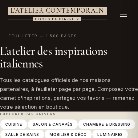
L'ATELIER CONTEMPORAIN
DOCKS DE BIARRITZ
FEUILLETER — 1 500 PAGES
L'atelier des inspirations
italiennes
Tous les catalogues officiels de nos maisons
partenaires, à feuilleter page par page. Composez votre
carnet d'inspirations, partagez vos favoris — ramenez
votre sélection en boutique.
Tous nos catalogues à feuilleter
EXPLORER PAR UNIVERS
CUISINE
SALON & CANAPÉS
CHAMBRE & DRESSING
SALLE DE BAINS
MOBILIER & DÉCO
LUMINAIRES