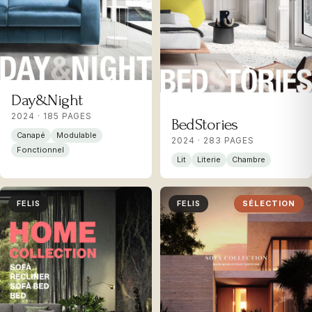
Day&Night
2024 · 185 PAGES
BedStories
Canapé
Modulable
2024 · 283 PAGES
Fonctionnel
Lit
Literie
Chambre
FELIS
FELIS
SÉLECTION