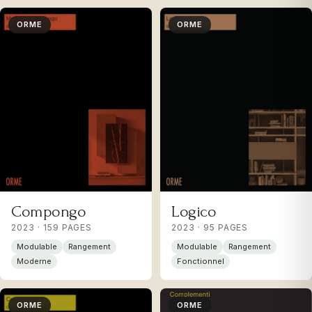
ORME
ORME
Compongo
Logico
2023 · 159 PAGES
2023 · 95 PAGES
Modulable
Rangement
Modulable
Rangement
Moderne
Fonctionnel
ORME
ORME