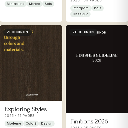
2026 · 69 PAGES
Minimaliste
Marbre
Bois
Intemporel
Bois
Classique
ZECCHINON
ZECCHINON
Exploring Styles
2025 · 21 PAGES
Finitions 2026
Moderne
Coloré
Design
2026 · 35 PAGES