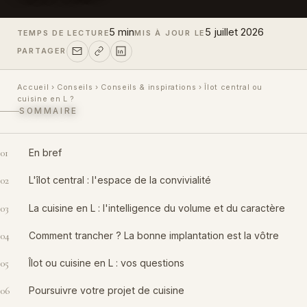
5 min
5 juillet 2026
TEMPS DE LECTURE
MIS À JOUR LE
PARTAGER
Accueil
›
Conseils
›
Conseils & inspirations
›
Îlot central ou
cuisine en L ?
SOMMAIRE
01
En bref
02
L'îlot central : l'espace de la convivialité
03
La cuisine en L : l'intelligence du volume et du caractère
04
Comment trancher ? La bonne implantation est la vôtre
05
Îlot ou cuisine en L : vos questions
06
Poursuivre votre projet de cuisine