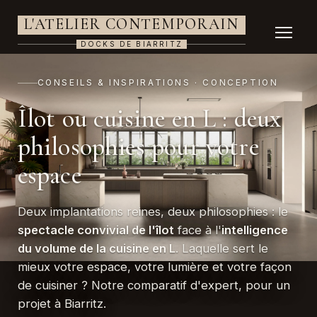
L'ATELIER CONTEMPORAIN
DOCKS DE BIARRITZ
CONSEILS & INSPIRATIONS · CONCEPTION
Îlot ou cuisine en L : deux
philosophies pour votre
espace
Deux implantations reines, deux philosophies : le
spectacle convivial de l'îlot
face à l'
intelligence
du volume de la cuisine en L
. Laquelle sert le
mieux votre espace, votre lumière et votre façon
de cuisiner ? Notre comparatif d'expert, pour un
projet à Biarritz.