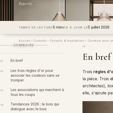
Biarritz.
5 min
5 juillet 2026
TEMPS DE LECTURE
MIS À JOUR LE
Accueil
›
Conseils
›
Conseils & inspirations
›
Couleurs pour u
SOMMAIRE
01
En bref
01
En bref
02
Les trois règles d'or pour
Trois
règles d'
associer les couleurs sans se
la pièce. Trois
d
tromper
architectes), bo
03
Les associations qui marchent à
elle, s'ajoute pa
tous les coups
04
Tendances 2026 : le bois qui
dialogue avec le bois