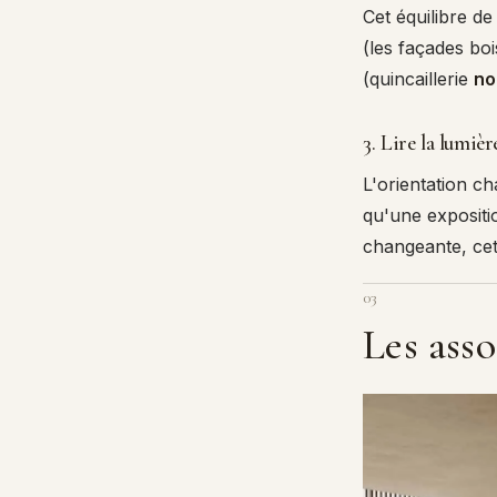
Cet équilibre de
(les façades boi
(quincaillerie
no
3. Lire la lumièr
L'orientation c
qu'une exposit
changeante, cett
03
Les asso