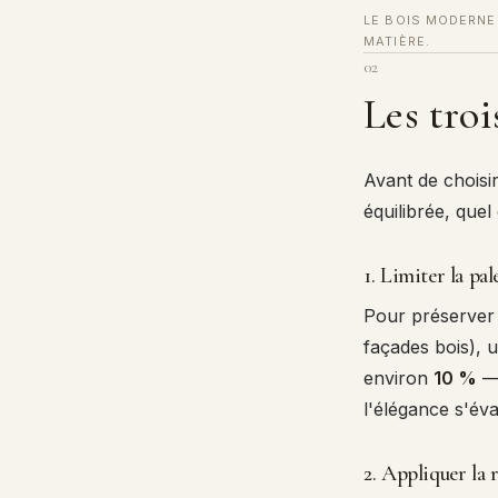
LE BOIS MODERNE 
MATIÈRE.
02
Les troi
Avant de choisir
équilibrée, quel 
1. Limiter la pal
Pour préserver
façades bois),
environ
10 %
— 
l'élégance s'év
2. Appliquer la 