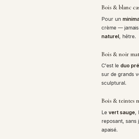
Bois & blanc ca
Pour un
minim
crème — jamais 
naturel
, hêtre.
Bois & noir ma
C'est le
duo pré
sur de grands 
sculptural.
Bois & teintes 
Le
vert sauge
,
reposant, sans 
apaisé.