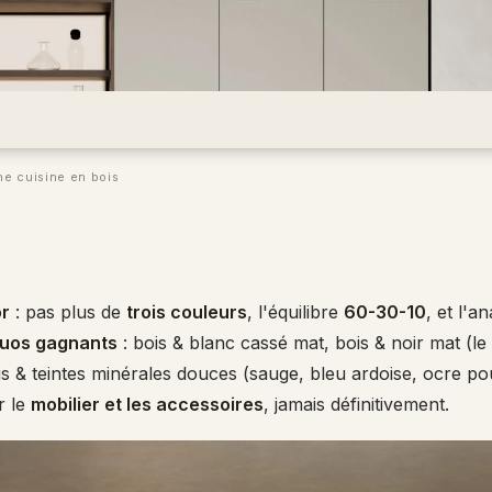
ne cuisine en bois
or
: pas plus de
trois couleurs
, l'équilibre
60-30-10
, et l'a
uos gagnants
: bois & blanc cassé mat, bois & noir mat (le
is & teintes minérales douces (sauge, bleu ardoise, ocre po
r le
mobilier et les accessoires
, jamais définitivement.