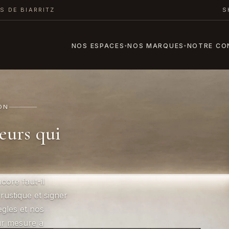
S DE BIARRITZ
S
NOS ESPACES
NOS MARQUES
NOTRE CO
▾
▾
ON
leurs qui
ore faut-il
rustique et signer
ègles et nos
sur mesure à