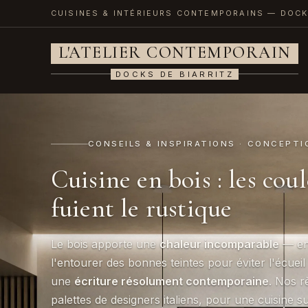
CUISINES & INTÉRIEURS CONTEMPORAINS — DOCK
L'ATELIER CONTEMPORAIN
DOCKS DE BIARRITZ
CONSEILS & INSPIRATIONS · CONCEPTI
Cuisine en bois : les cou
fuient le rustique
Le bois apporte une
chaleur incomparable
— enc
l'entourer des bonnes teintes pour éviter l'écueil 
une
écriture résolument contemporaine
. Nos r
palettes de designers italiens, pour une cuisine 