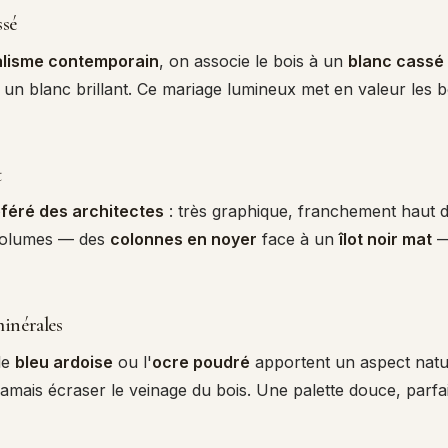
ssé
alisme contemporain
, on associe le bois à un
blanc cassé
un blanc brillant. Ce mariage lumineux met en valeur les bo
t
féré des architectes
: très graphique, franchement haut 
volumes — des
colonnes en noyer
face à un
îlot noir mat
—
minérales
 le
bleu ardoise
ou l'
ocre poudré
apportent un aspect natur
jamais écraser le veinage du bois. Une palette douce, parfai