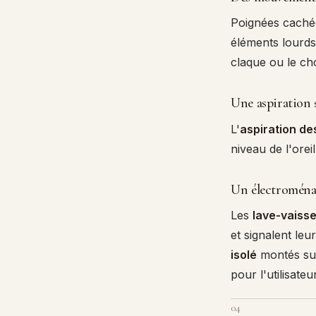
Poignées cach
éléments lourds 
claque ou le ch
Une aspiration s
L'
aspiration d
niveau de l'orei
Un électroména
Les
lave-vaiss
et signalent leu
isolé
montés sur 
pour l'utilisate
04