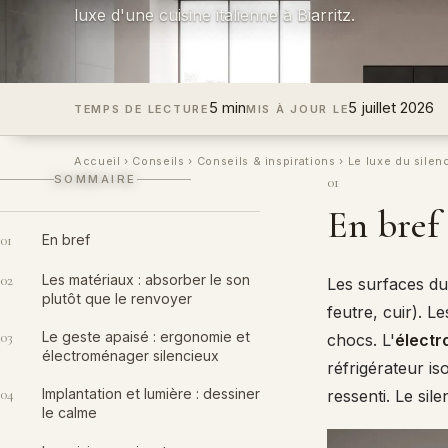
luxe d'une cuisine italienne à Biarritz.
5 min
5 juillet 2026
TEMPS DE LECTURE
MIS À JOUR LE
Accueil
›
Conseils
›
Conseils & inspirations
›
Le luxe du silen
SOMMAIRE
01
En bref
01
En bref
02
Les matériaux : absorber le son
Les surfaces dur
plutôt que le renvoyer
feutre, cuir). L
03
Le geste apaisé : ergonomie et
chocs. L'
électr
électroménager silencieux
réfrigérateur is
04
Implantation et lumière : dessiner
ressenti. Le sil
le calme