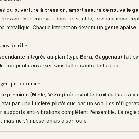
ées ou
ouverture à pression
,
amortisseurs de nouvelle gé
finissent leur course « dans un souffle, presque imperceptibl
oc métallique. Chaque interaction devient un
geste apaisé
.
ous l'oreille
escendante
intégrée au plan (type
Bora
,
Gaggenau
) fait p
lle : on peut converser sans lutter contre la turbine.
ger qui murmure
elle premium
(
Miele
,
V-Zug
) réduisent le bruit de l'eau à «
r état par une
lumière
plutôt que par un son. Les réfrigéra
supports anti-vibrations complètent l'ensemble. La règle : 
ur, mais ne s'impose jamais à son ouïe.