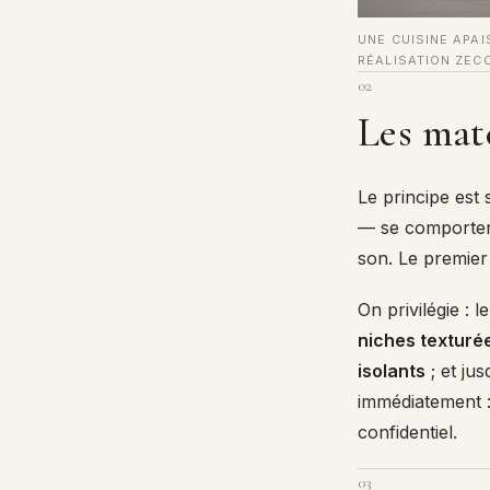
UNE CUISINE APAI
RÉALISATION ZEC
02
Les maté
Le principe est 
— se comportent
son. Le premier 
On privilégie : l
niches texturé
isolants
; et ju
immédiatement :
confidentiel.
03