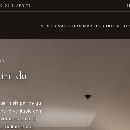
S DE BIARRITZ
S
NOS ESPACES
NOS MARQUES
NOTRE CO
▾
▾
ON
aire du
que, mais par ce qui
u le véritable défi
uvements amortis,
 du
calme
le vrai