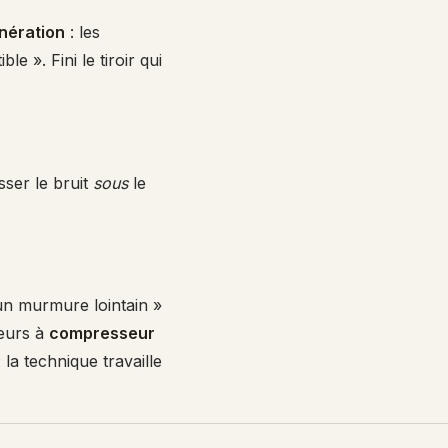
nération
: les
e ». Fini le tiroir qui
asser le bruit
sous
le
 un murmure lointain »
teurs à
compresseur
la technique travaille