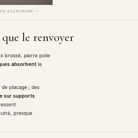
GIE SILENCIEUSE —
t que le renvoyer
x brossé, pierre polie
ques absorbent
le
.
 de placage ; des
e sur supports
 ressent
eutré, presque