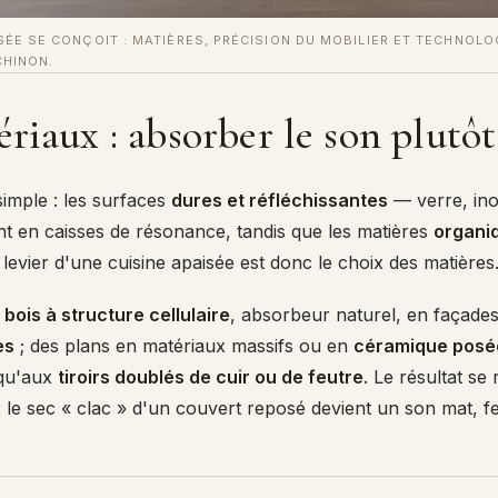
SÉE SE CONÇOIT : MATIÈRES, PRÉCISION DU MOBILIER ET TECHNOLO
CHINON.
riaux : absorber le son plutô
simple : les surfaces
dures et réfléchissantes
— verre, ino
 en caisses de résonance, tandis que les matières
organi
levier d'une cuisine apaisée est donc le choix des matières
e
bois à structure cellulaire
, absorbeur naturel, en façades
es
; des plans en matériaux massifs ou en
céramique posé
squ'aux
tiroirs doublés de cuir ou de feutre
. Le résultat se
 le sec « clac » d'un couvert reposé devient un son mat, f