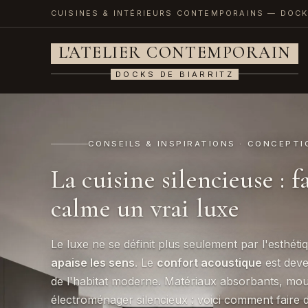
CUISINES & INTÉRIEURS CONTEMPORAINS — DOCK
L'ATELIER CONTEMPORAIN
DOCKS DE BIARRITZ
CONSEILS & INSPIRATIONS · CONCEPTI
La cuisine silencieuse : f
calme un vrai luxe
Le luxe ne se définit plus seulement par l'esthéti
apaise les sens
. Le
confort acoustique
est deven
de l'habitat moderne. Matériaux absorbants, mo
électroménager silencieux : voici comment faire