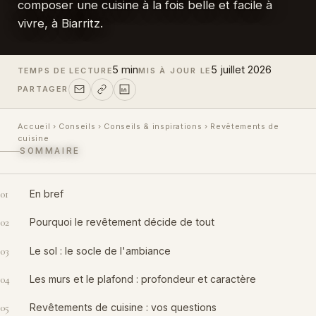
composer une cuisine à la fois belle et facile à
vivre, à Biarritz.
5 min
5 juillet 2026
TEMPS DE LECTURE
MIS À JOUR LE
PARTAGER
Accueil
›
Conseils
›
Conseils & inspirations
›
Revêtements de
cuisine
SOMMAIRE
01
En bref
02
Pourquoi le revêtement décide de tout
03
Le sol : le socle de l'ambiance
04
Les murs et le plafond : profondeur et caractère
05
Revêtements de cuisine : vos questions