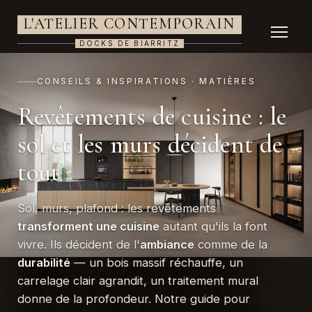
L'ATELIER CONTEMPORAIN
DOCKS DE BIARRITZ
CONSEILS & INSPIRATIONS · MATIÈRES
Revêtements de cuisine : le
sol et les murs décident de
tout
Sol, murs, plafond : les revêtements
transforment une cuisine
autant qu'ils la font
vivre. Ils décident de l'
ambiance
comme de la
durabilité
— un bois massif réchauffe, un
carrelage clair agrandit, un traitement mural
donne de la profondeur. Notre guide pour