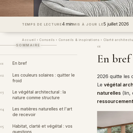
4 min
5 juillet 2026
TEMPS DE LECTURE
MIS À JOUR LE
Accueil
›
Conseils
›
Conseils & inspirations
›
Clarté architectu
SOMMAIRE
01
En bref
01
En bref
02
Les couleurs solaires : quitter le
2026 quitte les
froid
Le
végétal arch
03
Le végétal architectural : la
naturelles
(lin,
nature comme structure
ressourcemen
04
Les matières naturelles et l'art
de recevoir
05
Habitat, clarté et végétal : vos
questions