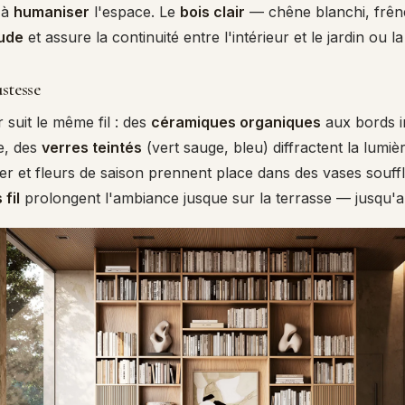
t à
humaniser
l'espace. Le
bois clair
— chêne blanchi, frê
aude
et assure la continuité entre l'intérieur et le jardin ou la
stesse
r suit le même fil : des
céramiques organiques
aux bords i
de, des
verres teintés
(vert sauge, bleu) diffractent la lumiè
ier et fleurs de saison prennent place dans des vases souff
fil
prolongent l'ambiance jusque sur la terrasse — jusqu'a