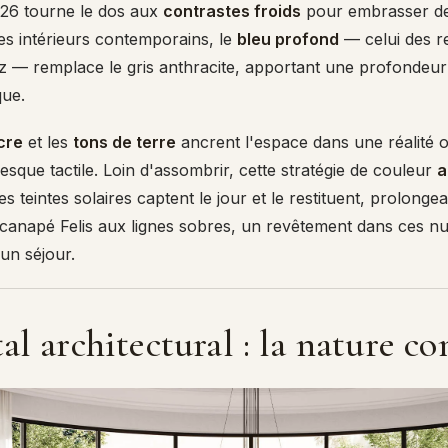
026 tourne le dos aux
contrastes froids
pour embrasser de
les intérieurs contemporains, le
bleu profond
— celui des re
ritz — remplace le gris anthracite, apportant une profondeur
que.
cre
et les
tons de terre
ancrent l'espace dans une réalité 
sque tactile. Loin d'assombrir, cette stratégie de couleur
a
les teintes solaires captent le jour et le restituent, prolongea
canapé Felis aux lignes sobres, un revêtement dans ces nu
un séjour.
al architectural : la nature c