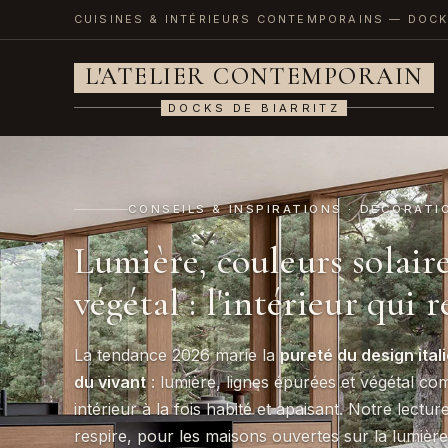
CUISINES & INTÉRIEURS CONTEMPORAINS — DOCK
L'ATELIER CONTEMPORAIN
DOCKS DE BIARRITZ
CONSEILS & INSPIRATIONS · DÉCORATI
Lumière, couleurs solaire
végétal : l'intérieur qui r
La tendance 2026 marie la
pureté du design ital
du vivant
: lumière, lignes épurées et végétal c
intérieur à la fois habité et apaisant. Notre lectur
respire, pour les maisons ouvertes sur la lumièr