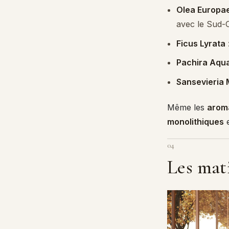
Olea Europa
avec le Sud-
Ficus Lyrata
Pachira Aqua
Sansevieria
Même les
arom
monolithiques
e
04
Les mati