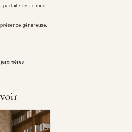
en parfaite résonance
ne présence généreuse.
jardinières
evoir