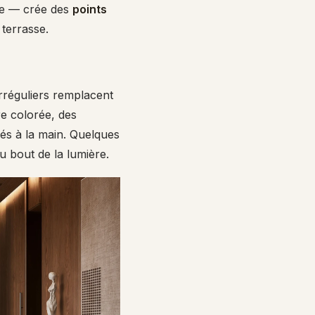
ne — crée des
points
 terrasse.
rréguliers remplacent
re colorée, des
lés à la main. Quelques
u bout de la lumière.