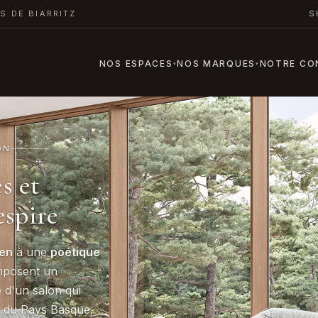
S DE BIARRITZ
S
NOS ESPACES
NOS MARQUES
NOTRE CO
▾
▾
ON
s et
espire
ien
à une
poétique
omposent un
e d'un salon qui
e du Pays Basque.