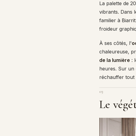
La palette de 2
vibrants. Dans 
familier à Biar
froideur graphi
À ses côtés, l'
o
chaleureuse, pre
de la lumière
: 
heures. Sur un 
réchauffer tout 
03
Le végét