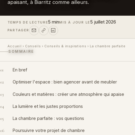
apaisant, à Biarritz comme ailleurs.
5 min
5 juillet 2026
TEMPS DE LECTURE
MIS À JOUR LE
PARTAGER
Accueil
›
Conseils
›
Conseils & inspirations
›
La chambre parfaite
SOMMAIRE
01
En bref
02
Optimiser l'espace : bien agencer avant de meubler
03
Couleurs et matières : créer une atmosphère qui apaise
04
La lumière et les justes proportions
05
La chambre parfaite : vos questions
06
Poursuivre votre projet de chambre