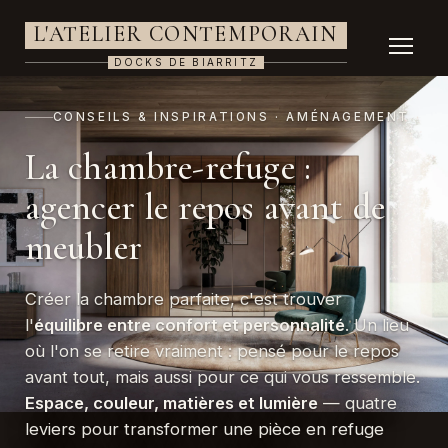
L'ATELIER CONTEMPORAIN
DOCKS DE BIARRITZ
CONSEILS & INSPIRATIONS · AMÉNAGEMENT
La chambre-refuge :
agencer le repos avant de
meubler
Créer la chambre parfaite, c'est trouver
l'
équilibre entre confort et personnalité
. Un lieu
où l'on se retire vraiment : pensé pour le repos
avant tout, mais aussi pour ce qui vous ressemble.
Espace, couleur, matières et lumière
— quatre
leviers pour transformer une pièce en refuge