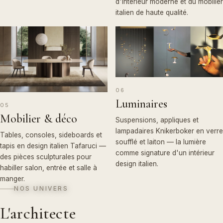
d'intérieur moderne et du mobilier
Basque.
italien de haute qualité.
DÉCOUVRIR
NOS
→
ESPACES
06
Luminaires
05
Mobilier & déco
Suspensions, appliques et
lampadaires Knikerboker en verre
Tables, consoles, sideboards et
soufflé et laiton — la lumière
tapis en design italien Tafaruci —
comme signature d'un intérieur
des pièces sculpturales pour
design italien.
habiller salon, entrée et salle à
manger.
NOS UNIVERS
L'architecte