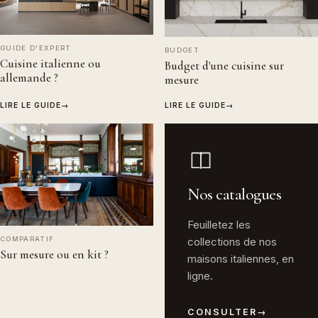
GUIDE D'EXPERT
BUDGET
Cuisine italienne ou
Budget d'une cuisine sur
allemande ?
mesure
LIRE LE GUIDE
→
LIRE LE GUIDE
→
Nos catalogues
Feuilletez les
collections de nos
COMPARATIF
Sur mesure ou en kit ?
maisons italiennes, en
ligne.
CONSULTER
→