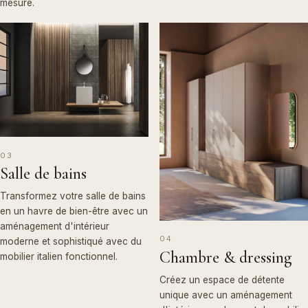
habiller
mesure.
du
design
lumière
—
mesure.
avec
salon,
mobilier
et
comme
de
un
entrée
italien
élégant.
signature
l'étude
aménagement
et
DÉCOUVRIR
de
d'un
à
d'intérieur
NOS
→
salle
haute
intérieur
la
CUISINES
DÉCOUVRIR
moderne
à
qualité.
design
NOS
→
pose,
et
manger.
SALONS
italien.
aux
sophistiqué
Docks
DÉCOUVRIR
avec
CHAMBRES
DÉCOUVRIR
de
03
→
DÉCOUVRIR
du
&
MOBILIER &
→
Salle de bains
NOS
→
Biarritz.
DRESSINGS
mobilier
DÉCO
LUMINAIRES
Votre
italien
Transformez votre salle de bains
cuisiniste
en un havre de bien-être avec un
fonctionnel.
et
aménagement d'intérieur
04
moderne et sophistiqué avec du
agenceur
Chambre & dressing
DÉCOUVRIR
mobilier italien fonctionnel.
d'intérieur
NOS
→
au
SALLES DE
Créez un espace de détente
BAINS
unique avec un aménagement
Pays